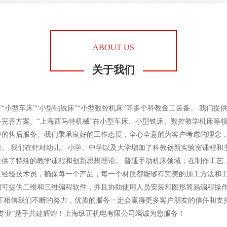
ABOUT US
关于我们
“小型车床”“小型钻铣床”“小型数控机床”等多个科教金工装备。 我们提
备完善方案。“上海西马特机械”在小型车床、小型铣床、数控教学机床等
好的售后服务。我们秉承良好的工作态度，全心全意的为客户考虑的理念
睐。 我们在针对幼儿、小学、中学以及大学增加了科教创新实验室课程和
提供了特殊的教学课程和创新思想理论。 普通手动机床领域；在制作工艺
工经验技术员，确保每一个产品，每一个材质都能够有完美的加工方法和工
们可提供二维和三维编程软件，并且协助使用人员安装和图形简易编程操
纵正相信我们不断的努力，优质的服务一定会赢得更多客户朋友的信任和支持
更专业”携手共建辉煌！上海纵正机电有限公司竭诚为您服务！